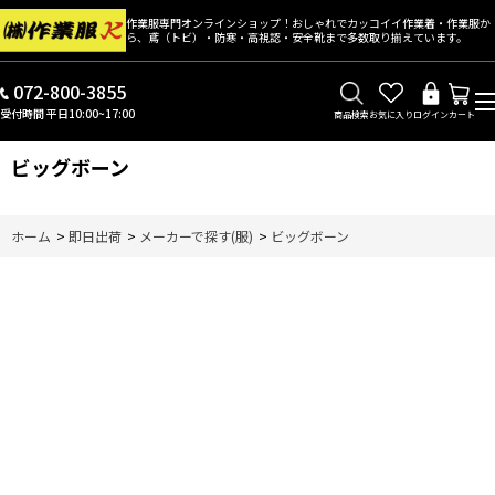
作業服専門オンラインショップ！おしゃれでカッコイイ作業着・作業服か
ら、鳶（トビ）・防寒・高視認・安全靴まで多数取り揃えています。
072-800-3855
受付時間 平日10:00~17:00
商品検索
お気に入り
ログイン
カート
ビッグボーン
ホーム
>
即日出荷
>
メーカーで探す(服)
>
ビッグボーン