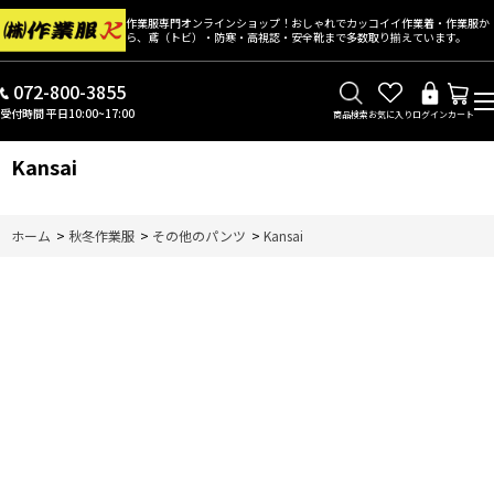
作業服専門オンラインショップ！おしゃれでカッコイイ作業着・作業服か
ら、鳶（トビ）・防寒・高視認・安全靴まで多数取り揃えています。
072-800-3855
受付時間 平日10:00~17:00
商品検索
お気に入り
ログイン
カート
Kansai
ホーム
>
秋冬作業服
>
その他のパンツ
>
Kansai