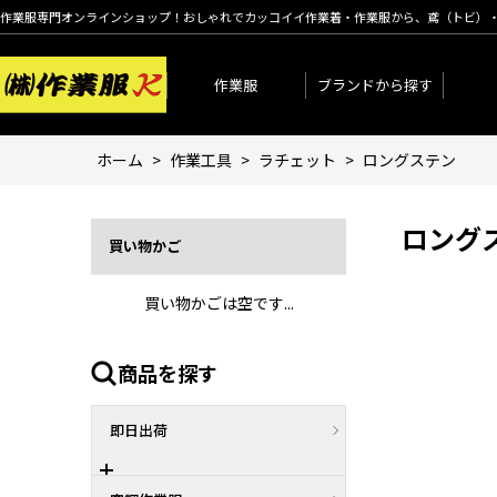
作業服専門オンラインショップ！おしゃれでカッコイイ作業着・作業服から、鳶（トビ）
作業服
ブランドから探す
ホーム
>
作業工具
>
ラチェット
>
ロングステン
ロング
買い物かご
買い物かごは空です...
商品を探す
即日出荷