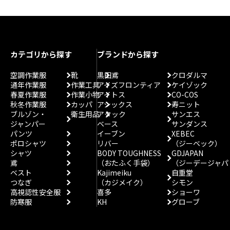
カテゴリから探す
ブランドから探す
空調作業服
靴
黒田鳶
クロダルマ
通年作業服
作業工具
アイズフロンティア
ケイゾック
春夏作業服
作業小物
アイトス
CO-COS
秋冬作業服
カッパ
アシックス
寿ニット
ブルゾン・
衛生用品
アタック
サンエス
ジャンパー
ベース
サンダンス
パンツ
イーブン
XEBEC
ポロシャツ
リバー
（ジーベック）
シャツ
BODY TOUGHNESS
GDJAPAN
鳶
（おたふく手袋）
（ジーデージャパ
ベスト
Kajimeiku
自重堂
つなぎ
（カジメイク）
シモン
高視認性安全服
喜多
ショーワ
防寒服
KH
グローブ