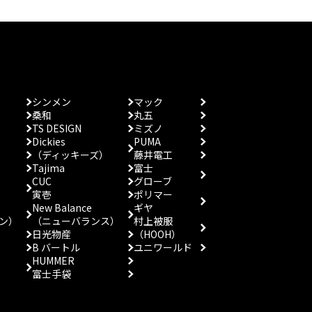
シンメン
マック
桑和
丸五
TS DESIGN
ミズノ
Dickies
PUMA
（ディッキーズ）
藤井電工
Tajima
富士
CUC
グローブ
寅壱
ポリマー
New Balance
ギヤ
ン）
（ニューバランス）
村上被服
日光物産
（HOOH）
B バートル
ユニワールド
HUMMER
富士手袋