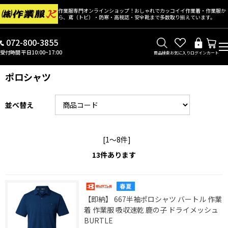
作業服専門オンラインショップ！おしゃれでカッコイイ作業着・作業服か
ら、鳶（トビ）・防寒・高視認・安全靴まで多数取り揃えています。
072-800-3855
受付時間 平日10:00~17:00
商品検索
お気に入り
ログイン
カート
ポロシャツ
並べ替え
[1～8件]
13
件あります
【即納】 667半袖ポロシャツ バートル 作業
着 作業服 吸収速乾 鹿の子 ドライメッシュ
BURTLE