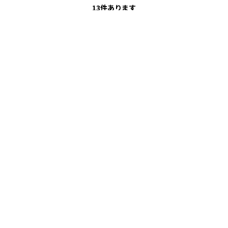
13
件あります
ホーム
>
即日出荷
>
カテゴリから探す
>
ポロシャツ
ご利用ガイド
送料とお支払い方法
よくある質問
特定商取引法に基づく表記
プライバシーポリシー
会員規約
お問い合わせ
店舗一覧