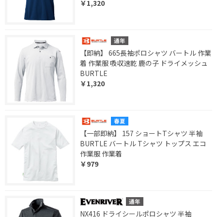
￥1,320
【即納】 665長袖ポロシャツ バートル 作業
着 作業服 吸収速乾 鹿の子 ドライメッシュ
BURTLE
￥1,320
【一部即納】 157 ショートTシャツ 半袖
BURTLE バートル Tシャツ トップス エコ
作業服 作業着
￥979
NX416 ドライシールポロシャツ 半袖