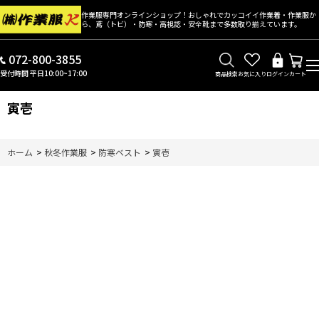
作業服専門オンラインショップ！おしゃれでカッコイイ作業着・作業服か
ら、鳶（トビ）・防寒・高視認・安全靴まで多数取り揃えています。
072-800-3855
受付時間 平日10:00~17:00
商品検索
お気に入り
ログイン
カート
寅壱
ホーム
>
秋冬作業服
>
防寒ベスト
>
寅壱