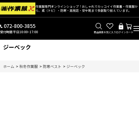
作業服専門オンラインショップ！おしゃれでカッコイイ作業着・作業服か
ら、鳶（トビ）・防寒・高視認・安全靴まで多数取り揃えています。
072-800-3855
受付時間 平日10:00~17:00
商品検索
お気に入り
ログイン
カート
ジーベック
ホーム
>
秋冬作業服
>
防寒ベスト
>
ジーベック