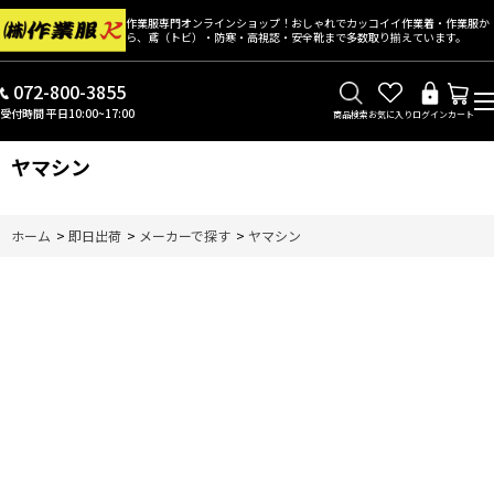
作業服専門オンラインショップ！おしゃれでカッコイイ作業着・作業服か
ら、鳶（トビ）・防寒・高視認・安全靴まで多数取り揃えています。
072-800-3855
受付時間 平日10:00~17:00
商品検索
お気に入り
ログイン
カート
ヤマシン
ホーム
>
即日出荷
>
メーカーで探す
>
ヤマシン