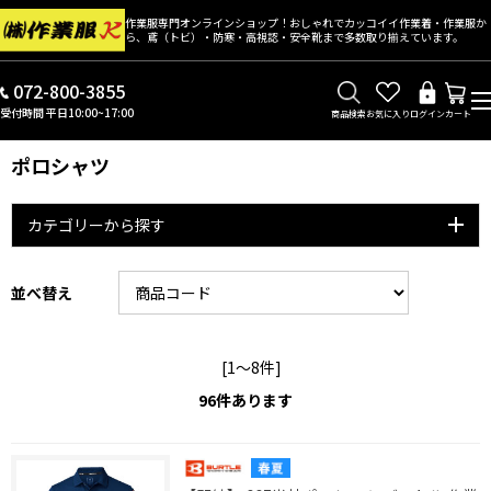
作業服専門オンラインショップ！おしゃれでカッコイイ作業着・作業服か
ら、鳶（トビ）・防寒・高視認・安全靴まで多数取り揃えています。
072-800-3855
受付時間 平日10:00~17:00
商品検索
お気に入り
ログイン
カート
ポロシャツ
カテゴリーから探す
並べ替え
[1～8件]
96
件あります