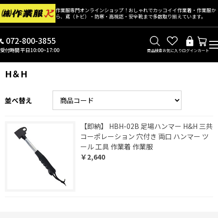
作業服専門オンラインショップ！おしゃれでカッコイイ作業着・作業服か
ら、鳶（トビ）・防寒・高視認・安全靴まで多数取り揃えています。
072-800-3855
受付時間 平日10:00~17:00
商品検索
お気に入り
ログイン
カート
H＆H
並べ替え
【即納】 HBH-02B 足場ハンマー H&H 三共
コーポレーション 穴付き 両口 ハンマー ツ
ール 工具 作業着 作業服
￥2,640