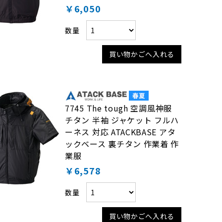
￥6,050
数量
買い物かごへ入れる
7745 The tough 空調風神服
チタン 半袖 ジャケット フルハ
ーネス 対応 ATACKBASE アタ
ックベース 裏チタン 作業着 作
業服
￥6,578
数量
買い物かごへ入れる