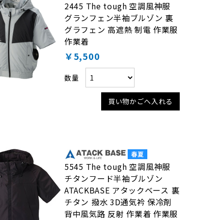
2445 The tough 空調風神服
グランフェン半袖ブルゾン 裏
グラフェン 高遮熱 制電 作業服
作業着
￥5,500
数量
買い物かごへ入れる
5545 The tough 空調風神服
チタンフード半袖ブルゾン
ATACKBASE アタックベース 裏
チタン 撥水 3D通気衿 保冷剤
背中風気路 反射 作業着 作業服