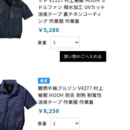
ット V1127 村上被服 HOOH ミ
ドルファン 撥水加工 UVカット
消臭テープ 裏チタンコーティ
ング 作業服 作業着
￥5,280
数量
買い物かごへ入れる
難燃半袖ブルゾン V4277 村上
被服 HOOH 耐炎 耐熱 制電性
消臭テープ 作業服 作業着
￥8,250
数量