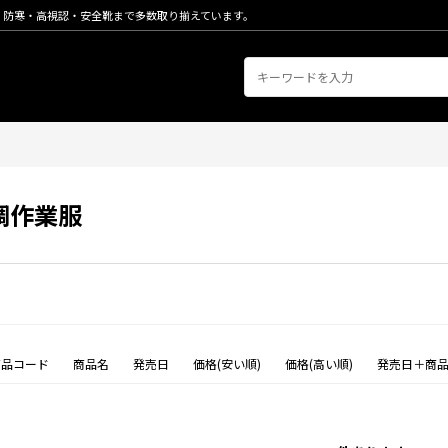
・防寒・高視認・安全靴まで多数取り揃えています。
調作業服
商品コード
商品名
発売日
価格(安い順)
価格(高い順)
発売日＋商