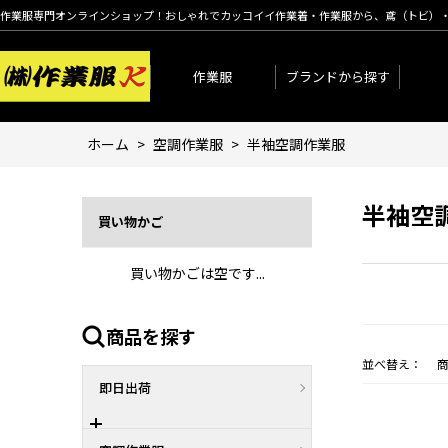
作業服専門オンラインショップ！おしゃれでカッコイイ作業着・作業服から、鳶（トビ）
作業服
ブランドから探す
ホーム
>
空調作業服
>
半袖空調作業服
半袖空
買い物かご
買い物かごは空です...
商品を探す
並べ替え：
即日出荷