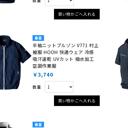
数量
買い物かごへ入れる
半袖ニットブルゾン V771 村上
被服 HOOH 快適ウェア 冷感
吸汗速乾 UVカット 撥水加工
空調作業服
￥3,740
数量
買い物かごへ入れる