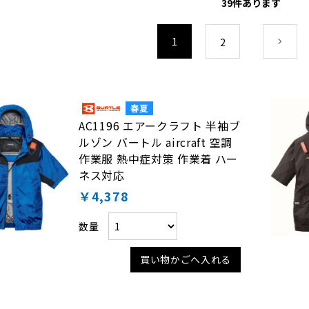
39
件あります
1
2
次
AC1196 エアークラフト 半袖ブ
ルゾン バートル aircraft 空調
作業服 熱中症対策 作業着 ハー
ネス対応
￥4,378
数量
買い物かごへ入れる