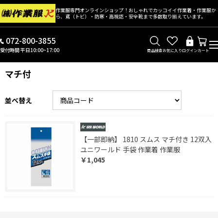
作業服専門オンラインショップ！おしゃれでカッコイイ作業着・作業服か
ら、鳶（トビ）・防寒・高視認・安全靴まで多数取り揃えています。
072-800-3855
受付時間 平日10:00~17:00
商品検索
お気に入り
ログイン
カート
マチ付
並べ替え
【一部即納】 1810 スムス マチ付き 12双入
ユニワールド 手袋 作業着 作業服
￥1,045