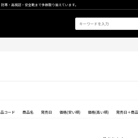
・防寒・高視認・安全靴まで多数取り揃えています。
商品コード
商品名
発売日
価格(安い順)
価格(高い順)
発売日＋商