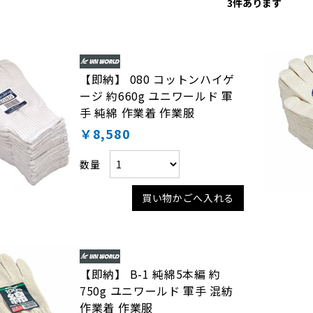
3
件あります
【即納】 080 コットンハイゲ
ージ 約660g ユニワールド 軍
手 純綿 作業着 作業服
￥8,580
数量
買い物かごへ入れる
【即納】 B-1 純綿5本編 約
750g ユニワールド 軍手 混紡
作業着 作業服