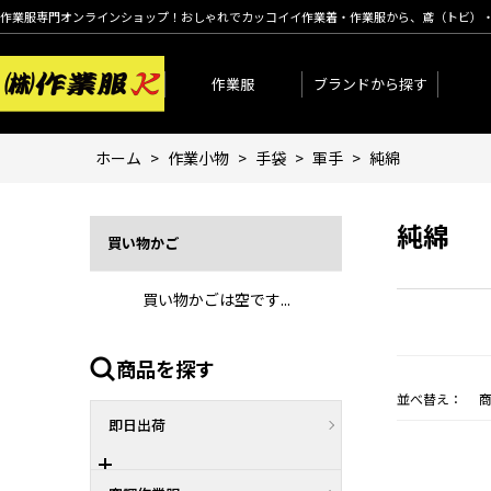
作業服専門オンラインショップ！おしゃれでカッコイイ作業着・作業服から、鳶（トビ）
作業服
ブランドから探す
ホーム
>
作業小物
>
手袋
>
軍手
>
純綿
純綿
買い物かご
買い物かごは空です...
商品を探す
並べ替え：
即日出荷