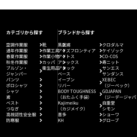
カテゴリから探す
ブランドから探す
空調作業服
靴
黒田鳶
クロダルマ
通年作業服
作業工具
アイズフロンティア
ケイゾック
春夏作業服
作業小物
アイトス
CO-COS
秋冬作業服
カッパ
アシックス
寿ニット
ブルゾン・
衛生用品
アタック
サンエス
ジャンパー
ベース
サンダンス
パンツ
イーブン
XEBEC
ポロシャツ
リバー
（ジーベック）
シャツ
BODY TOUGHNESS
GDJAPAN
鳶
（おたふく手袋）
（ジーデージャパ
ベスト
Kajimeiku
自重堂
つなぎ
（カジメイク）
シモン
高視認性安全服
喜多
ショーワ
防寒服
KH
グローブ