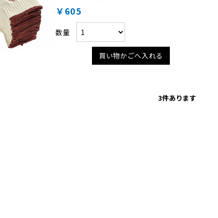
￥605
数量
買い物かごへ入れる
3
件あります