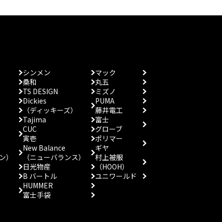
シンメン
マック
桑和
丸五
TS DESIGN
ミズノ
Dickies
PUMA
（ディッキーズ）
藤井電工
Tajima
富士
CUC
グローブ
寅壱
ポリマー
New Balance
ギヤ
ン）
（ニューバランス）
村上被服
日光物産
（HOOH）
B バートル
ユニワールド
HUMMER
富士手袋