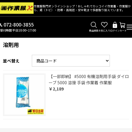
作業服専門オンラインショップ！おしゃれでカッコイイ作業着・作業服か
ら、鳶（トビ）・防寒・高視認・安全靴まで多数取り揃えています。
072-800-3855
受付時間 平日10:00~17:00
商品検索
お気に入り
ログイン
カート
溶剤用
並べ替え
【一部即納】 #5000 有機溶剤用手袋 ダイロ
ーブ 5000 溶接 手袋 作業着 作業服
￥2,189