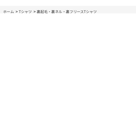
ホーム
>
Tシャツ
>
裏起毛・裏ネル・裏フリースTシャツ
ご利用ガイド
送料とお支払い方法
よくある質問
特定商取引法に基づく表記
プライバシーポリシー
会員規約
お問い合わせ
店舗一覧