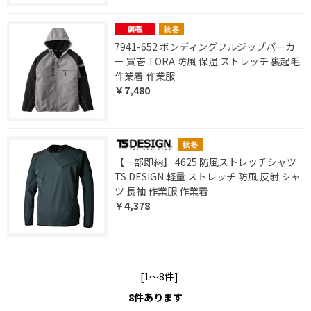
7941-652 ボンディングフルジップパーカ
ー 寅壱 TORA 防風 保温 ストレッチ 裏起毛
作業着 作業服
￥7,480
【一部即納】 4625 防風ストレッチシャツ
TS DESIGN 軽量 ストレッチ 防風 反射 シャ
ツ 長袖 作業服 作業着
￥4,378
[1～8件]
8
件あります