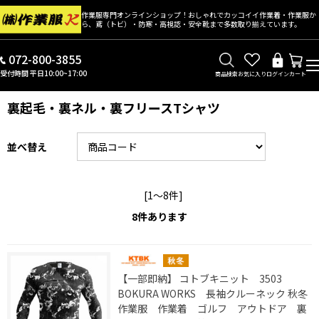
作業服専門オンラインショップ！おしゃれでカッコイイ作業着・作業服か
ら、鳶（トビ）・防寒・高視認・安全靴まで多数取り揃えています。
072-800-3855
受付時間 平日10:00~17:00
商品検索
お気に入り
ログイン
カート
裏起毛・裏ネル・裏フリースTシャツ
並べ替え
[1～8件]
8
件あります
【一部即納】 コトブキニット 3503
BOKURA WORKS 長袖クルーネック 秋冬
作業服 作業着 ゴルフ アウトドア 裏