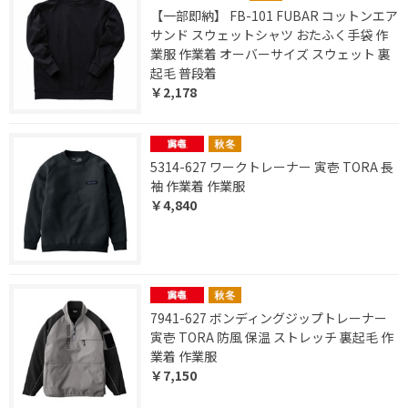
【一部即納】 FB-101 FUBAR コットンエア
サンド スウェットシャツ おたふく手袋 作
業服 作業着 オーバーサイズ スウェット 裏
起毛 普段着
￥2,178
5314-627 ワークトレーナー 寅壱 TORA 長
袖 作業着 作業服
￥4,840
7941-627 ボンディングジップトレーナー
寅壱 TORA 防風 保温 ストレッチ 裏起毛 作
業着 作業服
￥7,150