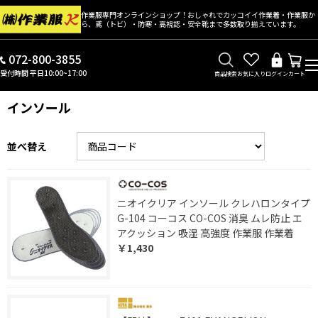
作業服専門オンラインショップ！おしゃれでカッコイイ作業着・作業服か
ら、鳶（トビ）・防寒・高視認・安全靴まで多数取り揃えています。
072-800-3855
受付時間 平日10:00~17:00
商品検索
お気に入り
ログイン
カート
インソール
並べ替え
ニオイクリア インソール クレハロンタイプ
G-104 コーコス CO-COS 消臭 ムレ防止 エ
アクッション 吸湿 高強度 作業服 作業着
￥1,430