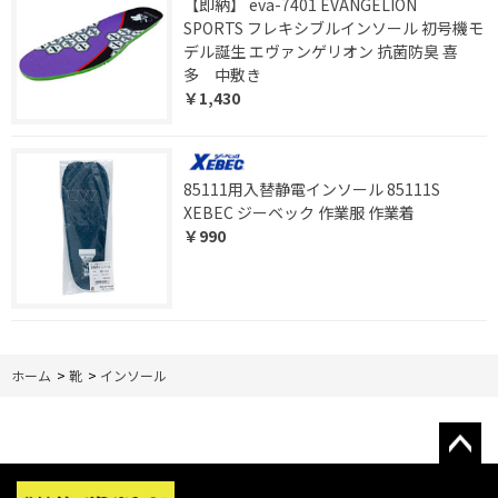
【即納】 eva-7401 EVANGELION
SPORTS フレキシブルインソール 初号機モ
デル誕生 エヴァンゲリオン 抗菌防臭 喜
多 中敷き
￥1,430
85111用入替静電インソール 85111S
XEBEC ジーベック 作業服 作業着
￥990
ホーム
>
靴
>
インソール