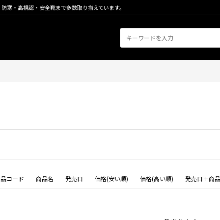
・防寒・高視認・安全靴まで多数取り揃えています。
商品コード
商品名
発売日
価格(安い順)
価格(高い順)
発売日＋商