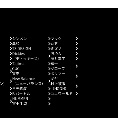
シンメン
マック
桑和
丸五
TS DESIGN
ミズノ
Dickies
PUMA
（ディッキーズ）
藤井電工
Tajima
富士
CUC
グローブ
寅壱
ポリマー
New Balance
ギヤ
ン）
（ニューバランス）
村上被服
日光物産
（HOOH）
B バートル
ユニワールド
HUMMER
富士手袋