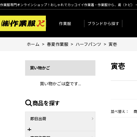
作業服専門オンラインショップ！おしゃれでカッコイイ作業着・作業服から、鳶（トビ）
作業服
ブランドから探す
ホーム
>
春夏作業服
>
ハーフパンツ
>
寅壱
寅壱
買い物かご
買い物かごは空です...
商品を探す
並べ替え：
即日出荷