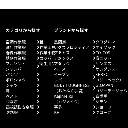
カテゴリから探す
ブランドから探す
空調作業服
靴
黒田鳶
クロダルマ
通年作業服
作業工具
アイズフロンティア
ケイゾック
春夏作業服
作業小物
アイトス
CO-COS
秋冬作業服
カッパ
アシックス
寿ニット
ブルゾン・
衛生用品
アタック
サンエス
ジャンパー
ベース
サンダンス
パンツ
イーブン
XEBEC
ポロシャツ
リバー
（ジーベック）
シャツ
BODY TOUGHNESS
GDJAPAN
鳶
（おたふく手袋）
（ジーデージャパ
ベスト
Kajimeiku
自重堂
つなぎ
（カジメイク）
シモン
高視認性安全服
喜多
ショーワ
防寒服
KH
グローブ