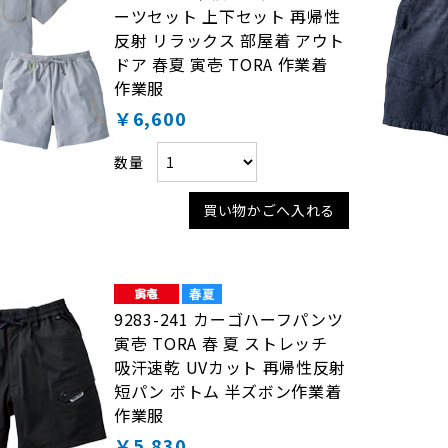
ーツセット 上下セット 再帰性
反射 リラックス 部屋着 アウト
ドア 春夏 寅壱 TORA 作業着
作業服
￥6,600
数量
買い物かごへ入れる
9283-241 カーゴハーフパンツ
寅壱 TORA 春 夏 ストレッチ
吸汗速乾 UVカット 再帰性反射
短パン ボトム 半ズボン作業着
作業服
￥5,830