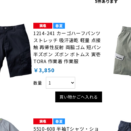
5
件あります
1214-241 カーゴハーフパンツ
ストレッチ 吸汗速乾 軽量 点接
触 再帰性反射 両脇ゴム 短パン
半ズボン ズボン ボトムス 寅壱
TORA 作業着 作業服
￥3,850
数量
買い物かごへ入れる
5510-608 半袖Tシャツ・ショ