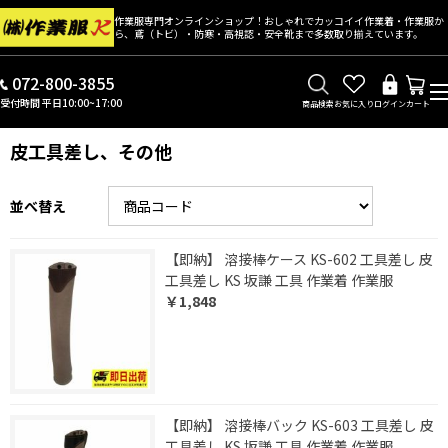
作業服専門オンラインショップ！おしゃれでカッコイイ作業着・作業服か
ら、鳶（トビ）・防寒・高視認・安全靴まで多数取り揃えています。
072-800-3855
受付時間 平日10:00~17:00
商品検索
お気に入り
ログイン
カート
皮工具差し、その他
並べ替え
【即納】 溶接棒ケース KS-602 工具差し 皮
工具差し KS 坂謙 工具 作業着 作業服
￥1,848
【即納】 溶接棒バック KS-603 工具差し 皮
工具差し KS 坂謙 工具 作業着 作業服