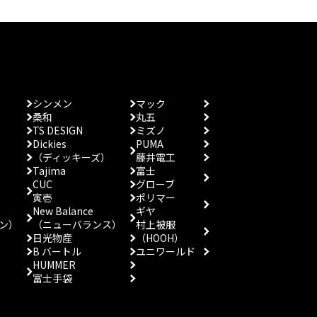
シンメン
マック
桑和
丸五
TS DESIGN
ミズノ
Dickies
PUMA
（ディッキーズ）
藤井電工
Tajima
富士
CUC
グローブ
寅壱
ポリマー
New Balance
ギヤ
ン）
（ニューバランス）
村上被服
日光物産
（HOOH）
B バートル
ユニワールド
HUMMER
富士手袋