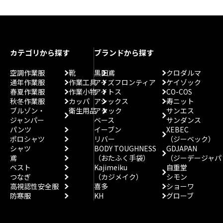
カテゴリから探す
ブランドから探す
空調作業服
靴
黒田鳶
クロダルマ
通年作業服
作業工具
アイズフロンティア
ケイゾック
春夏作業服
作業小物
アイトス
CO-COS
秋冬作業服
カッパ
アシックス
寿ニット
ブルゾン・
衛生用品
アタック
サンエス
ジャンパー
ベース
サンダンス
パンツ
イーブン
XEBEC
ポロシャツ
リバー
（ジーベック）
シャツ
BODY TOUGHNESS
GDJAPAN
鳶
（おたふく手袋）
（ジーデージャパ
ベスト
Kajimeiku
自重堂
つなぎ
（カジメイク）
シモン
高視認性安全服
喜多
ショーワ
防寒服
KH
グローブ