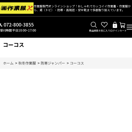
作業服専門オンラインショップ！おしゃれでカッコイイ作業着・作業服か
ら、鳶（トビ）・防寒・高視認・安全靴まで多数取り揃えています。
072-800-3855
受付時間 平日10:00~17:00
商品検索
お気に入り
ログイン
カート
コーコス
ホーム
>
秋冬作業服
>
防寒ジャンパー
>
コーコス