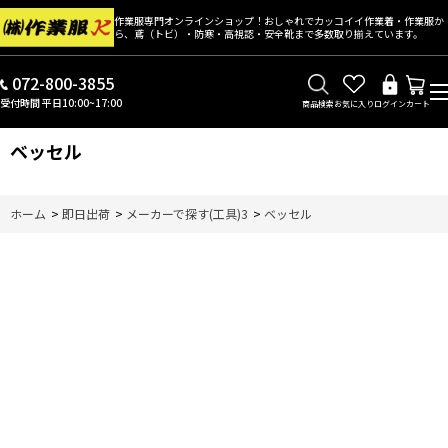
作業服専門オンラインショップ！おしゃれでカッコイイ作業着・作業服か
ら、鳶（トビ）・防寒・高視認・安全靴まで多数取り揃えています。
072-800-3855
受付時間 平日10:00~17:00
商品検索
お気に入り
ログイン
カート
ベッセル
ホーム
>
即日出荷
>
メーカーで探す(工具)3
>
ベッセル