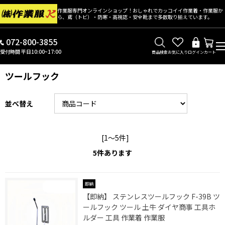
作業服専門オンラインショップ！おしゃれでカッコイイ作業着・作業服か
ら、鳶（トビ）・防寒・高視認・安全靴まで多数取り揃えています。
072-800-3855
受付時間 平日10:00~17:00
商品検索
お気に入り
ログイン
カート
ツールフック
並べ替え
[1～5件]
5
件あります
【即納】 ステンレスツールフック F-39B ツ
ールフック ツール 土牛 ダイヤ商事 工具ホ
ルダー 工具 作業着 作業服