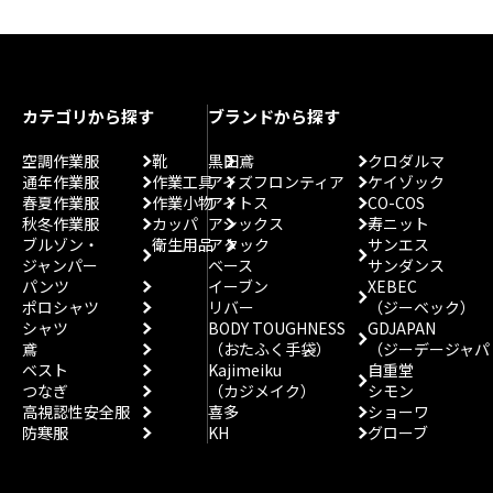
カテゴリから探す
ブランドから探す
空調作業服
靴
黒田鳶
クロダルマ
通年作業服
作業工具
アイズフロンティア
ケイゾック
春夏作業服
作業小物
アイトス
CO-COS
秋冬作業服
カッパ
アシックス
寿ニット
ブルゾン・
衛生用品
アタック
サンエス
ジャンパー
ベース
サンダンス
パンツ
イーブン
XEBEC
ポロシャツ
リバー
（ジーベック）
シャツ
BODY TOUGHNESS
GDJAPAN
鳶
（おたふく手袋）
（ジーデージャパ
ベスト
Kajimeiku
自重堂
つなぎ
（カジメイク）
シモン
高視認性安全服
喜多
ショーワ
防寒服
KH
グローブ