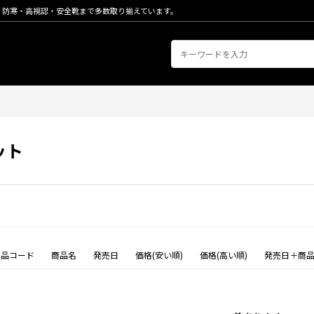
・防寒・高視認・安全靴まで多数取り揃えています。
ット
商品コード
商品名
発売日
価格(安い順)
価格(高い順)
発売日＋商