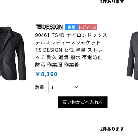
2
件あります
90461 TS4D ナイロンドッツス
テルスレディースジャケット
TS DESIGN 女性 軽量 ストレ
ッチ 耐久 通気 撥水 帯電防止
防汚 作業服 作業着
￥8,360
数量
買い物かごへ入れる
2
件あります