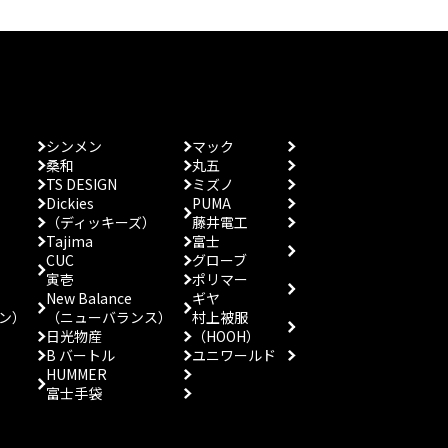
シンメン
マック
桑和
丸五
TS DESIGN
ミズノ
Dickies
PUMA
（ディッキーズ）
藤井電工
Tajima
富士
CUC
グローブ
寅壱
ポリマー
New Balance
ギヤ
ン）
（ニューバランス）
村上被服
日光物産
（HOOH）
B バートル
ユニワールド
HUMMER
富士手袋