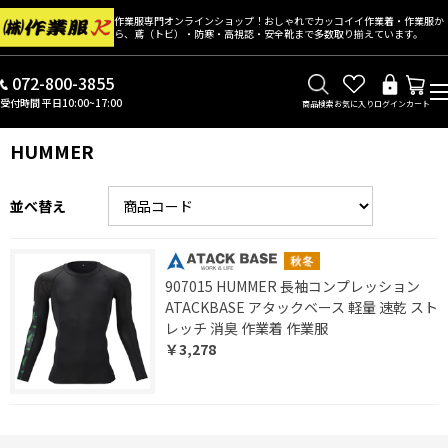
作業服専門オンラインショップ！おしゃれでカッコイイ作業着・作業服か
ら、鳶（トビ）・防寒・高視認・安全靴まで多数取り揃えています。
072-800-3855
受付時間 平日10:00~17:00
商品検索
お気に入り
ログイン
カート
HUMMER
並べ替え
907015 HUMMER 長袖コンプレッション
ATACKBASE アタックベース 軽量 速乾 スト
レッチ 消臭 作業着 作業服
￥3,278