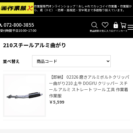
作業服専門オンラインショップ！おしゃれでカッコイイ作業着・作業服か
ら、鳶（トビ）・防寒・高視認・安全靴まで多数取り揃えています。
072-800-3855
受付時間 平日10:00~17:00
商品検索
お気に入り
ログイン
カート
210スチールアルミ曲がり
並べ替え
【即納】 02326 磨きアルミボルトクリッパ
ー曲がり210 土牛 DOGYU クリッパー スチ
ール アルミ ストレート ツール 工具 作業着
作業服
￥5,599