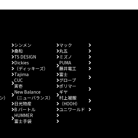
シンメン
マック
桑和
丸五
TS DESIGN
ミズノ
Dickies
PUMA
（ディッキーズ）
藤井電工
Tajima
富士
CUC
グローブ
寅壱
ポリマー
New Balance
ギヤ
ン）
（ニューバランス）
村上被服
日光物産
（HOOH）
B バートル
ユニワールド
HUMMER
富士手袋