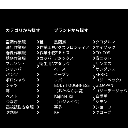
カテゴリから探す
ブランドから探す
空調作業服
靴
黒田鳶
クロダルマ
通年作業服
作業工具
アイズフロンティア
ケイゾック
春夏作業服
作業小物
アイトス
CO-COS
秋冬作業服
カッパ
アシックス
寿ニット
ブルゾン・
衛生用品
アタック
サンエス
ジャンパー
ベース
サンダンス
パンツ
イーブン
XEBEC
ポロシャツ
リバー
（ジーベック）
シャツ
BODY TOUGHNESS
GDJAPAN
鳶
（おたふく手袋）
（ジーデージャパ
ベスト
Kajimeiku
自重堂
つなぎ
（カジメイク）
シモン
高視認性安全服
喜多
ショーワ
防寒服
KH
グローブ