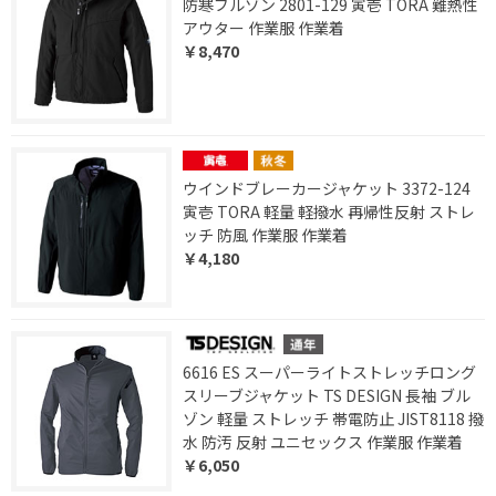
防寒ブルゾン 2801-129 寅壱 TORA 難熱性
アウター 作業服 作業着
￥8,470
ウインドブレーカージャケット 3372-124
寅壱 TORA 軽量 軽撥水 再帰性反射 ストレ
ッチ 防風 作業服 作業着
￥4,180
6616 ES スーパーライトストレッチロング
スリーブジャケット TS DESIGN 長袖 ブル
ゾン 軽量 ストレッチ 帯電防止 JIST8118 撥
水 防汚 反射 ユニセックス 作業服 作業着
￥6,050