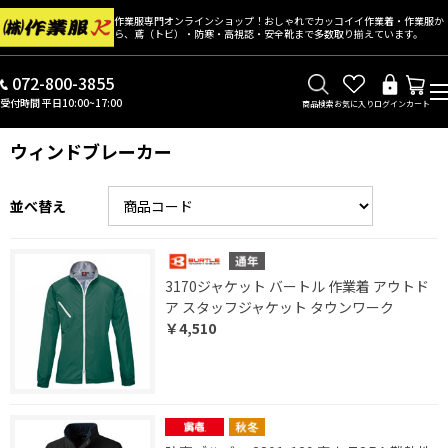
作業服専門オンラインショップ！おしゃれでカッコイイ作業着・作業服か
ら、鳶（トビ）・防寒・高視認・安全靴まで多数取り揃えています。
072-800-3855
受付時間 平日10:00~17:00
商品検索
お気に入り
ログイン
カート
ウィンドブレーカー
並べ替え
3170ジャケット バートル 作業着 アウトド
ア スタッフジャケット タウンワーク
￥4,510