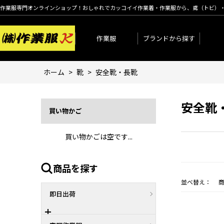
作業服専門オンラインショップ！おしゃれでカッコイイ作業着・作業服から、鳶（トビ）
作業服
ブランドから探す
ホーム
>
靴
>
安全靴・長靴
安全靴
買い物かご
買い物かごは空です...
商品を探す
並べ替え：
即日出荷