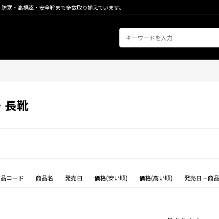
・防寒・高視認・安全靴まで多数取り揃えています。
・長靴
商品コード
商品名
発売日
価格(安い順)
価格(高い順)
発売日＋商