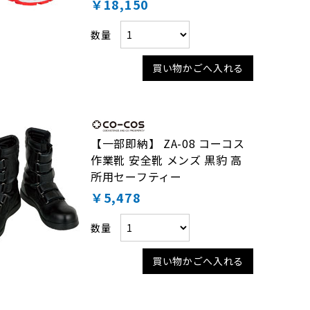
￥18,150
数量
買い物かごへ入れる
【一部即納】 ZA-08 コーコス
作業靴 安全靴 メンズ 黒豹 高
所用セーフティー
￥5,478
数量
買い物かごへ入れる