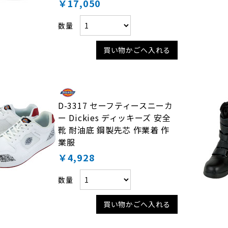
￥17,050
数量
買い物かごへ入れる
D-3317 セーフティースニーカ
ー Dickies ディッキーズ 安全
靴 耐油底 鋼製先芯 作業着 作
業服
￥4,928
数量
買い物かごへ入れる