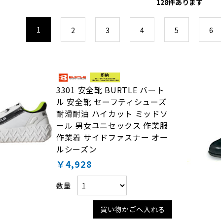
128
件あります
1
2
3
4
5
6
3301 安全靴 BURTLE バート
ル 安全靴 セーフティシューズ
耐滑耐油 ハイカット ミッドソ
ール 男女ユニセックス 作業服
作業着 サイドファスナー オー
ルシーズン
￥4,928
数量
買い物かごへ入れる