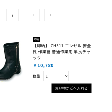
7
次
最後
【即納】 CH311 エンゼル 安全
靴 作業靴 普通作業用 半長チャ
ック
￥10,780
数量
買い物かごへ入れる