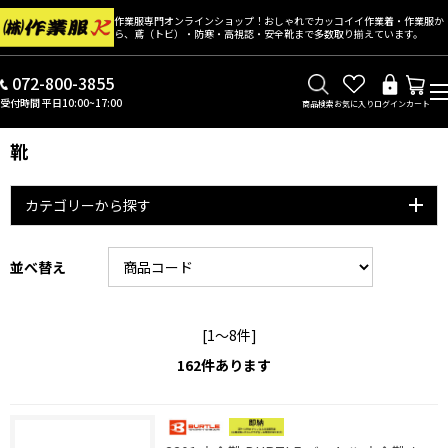
作業服専門オンラインショップ！おしゃれでカッコイイ作業着・作業服か
ら、鳶（トビ）・防寒・高視認・安全靴まで多数取り揃えています。
072-800-3855
受付時間 平日10:00~17:00
商品検索
お気に入り
ログイン
カート
靴
カテゴリーから探す
並べ替え
[1～8件]
162
件あります