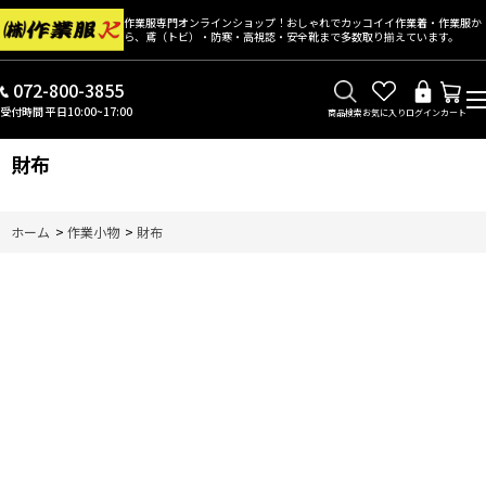
作業服専門オンラインショップ！おしゃれでカッコイイ作業着・作業服か
ら、鳶（トビ）・防寒・高視認・安全靴まで多数取り揃えています。
072-800-3855
受付時間 平日10:00~17:00
商品検索
お気に入り
ログイン
カート
財布
ホーム
>
作業小物
>
財布