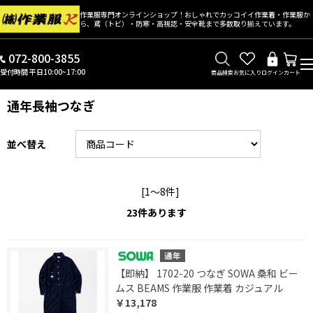
作業服専門オンラインショップ！おしゃれでカッコイイ作業着・作業服か
ら、鳶（トビ）・防寒・高視認・安全靴まで多数取り揃えています。
072-800-3855
受付時間 平日10:00~17:00
商品検索
お気に入り
ログイン
カート
通年長袖つなぎ
並べ替え
[1～8件]
23
件あります
【即納】 1702-20 つなぎ SOWA 桑和 ビー
ムス BEAMS 作業服 作業着 カジュアル
￥13,178