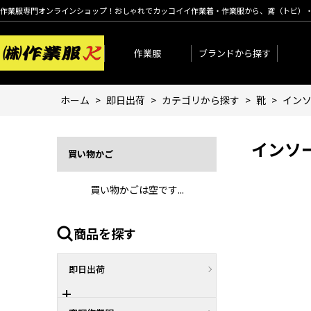
作業服専門オンラインショップ！おしゃれでカッコイイ作業着・作業服から、鳶（トビ）
作業服
ブランドから探す
ホーム
>
即日出荷
>
カテゴリから探す
>
靴
>
イン
インソ
買い物かご
買い物かごは空です...
商品を探す
即日出荷