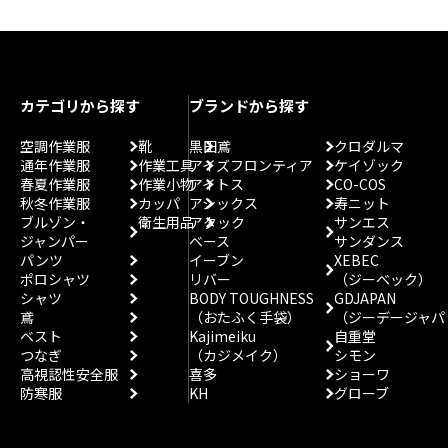
カテゴリから探す
ブランドから探す
空調作業服
靴
黒田鳶
クロダルマ
通年作業服
作業工具
アイズフロンティア
ケイゾック
春夏作業服
作業小物
アイトス
CO-COS
秋冬作業服
カッパ
アシックス
寿ニット
ブルゾン・
衛生用品
アタック
サンエス
ジャンパー
ベース
サンダンス
パンツ
イーブン
XEBEC
ポロシャツ
リバー
（ジーベック）
シャツ
BODY TOUGHNESS
GDJAPAN
鳶
（おたふく手袋）
（ジーデージャパ
ベスト
Kajimeiku
自重堂
つなぎ
（カジメイク）
シモン
高視認性安全服
喜多
ショーワ
防寒服
KH
グローブ