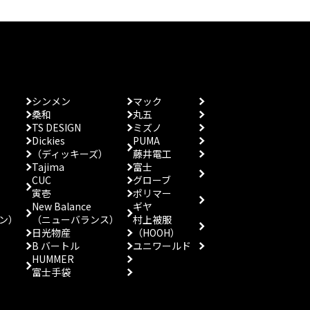
シンメン
マック
桑和
丸五
TS DESIGN
ミズノ
Dickies
PUMA
（ディッキーズ）
藤井電工
Tajima
富士
CUC
グローブ
寅壱
ポリマー
New Balance
ギヤ
ン）
（ニューバランス）
村上被服
日光物産
（HOOH）
B バートル
ユニワールド
HUMMER
富士手袋