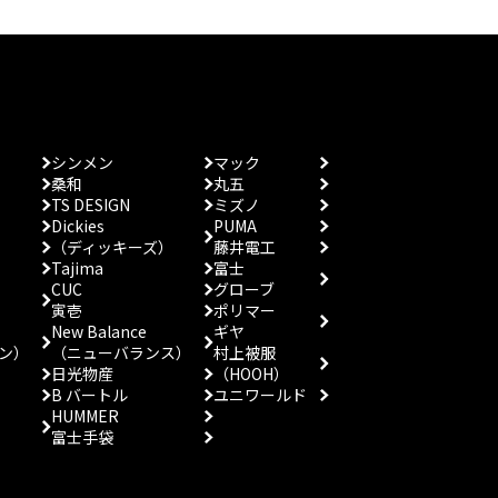
シンメン
マック
桑和
丸五
TS DESIGN
ミズノ
Dickies
PUMA
（ディッキーズ）
藤井電工
Tajima
富士
CUC
グローブ
寅壱
ポリマー
New Balance
ギヤ
ン）
（ニューバランス）
村上被服
日光物産
（HOOH）
B バートル
ユニワールド
HUMMER
富士手袋