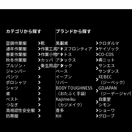
カテゴリから探す
ブランドから探す
空調作業服
靴
黒田鳶
クロダルマ
通年作業服
作業工具
アイズフロンティア
ケイゾック
春夏作業服
作業小物
アイトス
CO-COS
秋冬作業服
カッパ
アシックス
寿ニット
ブルゾン・
衛生用品
アタック
サンエス
ジャンパー
ベース
サンダンス
パンツ
イーブン
XEBEC
ポロシャツ
リバー
（ジーベック）
シャツ
BODY TOUGHNESS
GDJAPAN
鳶
（おたふく手袋）
（ジーデージャパ
ベスト
Kajimeiku
自重堂
つなぎ
（カジメイク）
シモン
高視認性安全服
喜多
ショーワ
防寒服
KH
グローブ