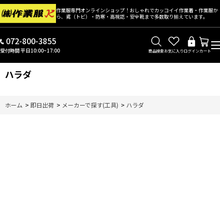
作業服専門オンラインショップ！おしゃれでカッコイイ作業着・作業服か
ら、鳶（トビ）・防寒・高視認・安全靴まで多数取り揃えています。
072-800-3855
受付時間 平日10:00~17:00
商品検索
お気に入り
ログイン
カート
ハラダ
ホーム
>
即日出荷
>
メーカーで探す(工具)
>
ハラダ