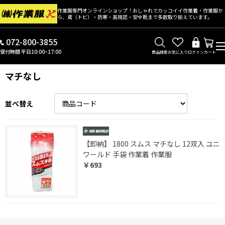
作業服専門オンラインショップ！おしゃれでカッコイイ作業着・作業服か
ら、鳶（トビ）・防寒・高視認・安全靴まで多数取り揃えています。
072-800-3855
受付時間 平日10:00~17:00
商品検索
お気に入り
ログイン
カート
マチなし
並べ替え
【即納】 1800 スムス マチなし 12双入 ユニ
ワールド 手袋 作業着 作業服
￥693