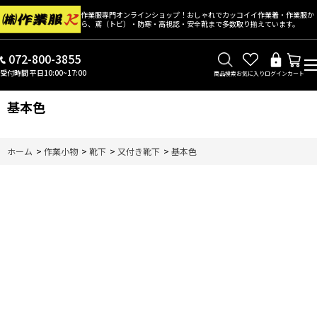
作業服専門オンラインショップ！おしゃれでカッコイイ作業着・作業服か
ら、鳶（トビ）・防寒・高視認・安全靴まで多数取り揃えています。
072-800-3855
受付時間 平日10:00~17:00
商品検索
お気に入り
ログイン
カート
基本色
ホーム
>
作業小物
>
靴下
>
又付き靴下
>
基本色