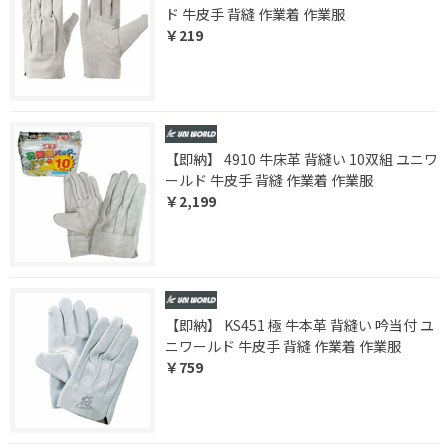
ド 牛皮手 背縫 作業着 作業服
￥219
【即納】 4910 牛床革 背縫い 10双組 ユニワ
ールド 牛皮手 背縫 作業着 作業服
￥2,199
【即納】 KS451 極 牛本革 背縫い 吟当付 ユ
ニワールド 牛皮手 背縫 作業着 作業服
￥759