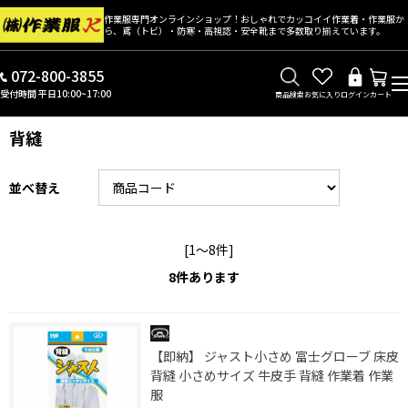
作業服専門オンラインショップ！おしゃれでカッコイイ作業着・作業服か
ら、鳶（トビ）・防寒・高視認・安全靴まで多数取り揃えています。
072-800-3855
受付時間 平日10:00~17:00
商品検索
お気に入り
ログイン
カート
背縫
並べ替え
[1～8件]
8
件あります
【即納】 ジャスト小さめ 富士グローブ 床皮
背縫 小さめサイズ 牛皮手 背縫 作業着 作業
服