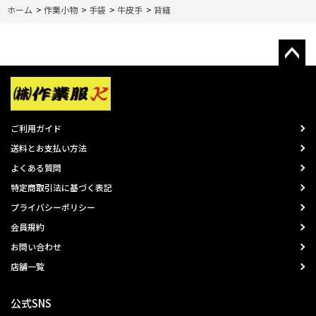
ホーム
>
作業小物
>
手袋
>
牛皮手
>
背縫
ご利用ガイド
送料とお支払い方法
よくある質問
特定商取引法に基づく表記
プライバシーポリシー
会員規約
お問い合わせ
店舗一覧
公式SNS