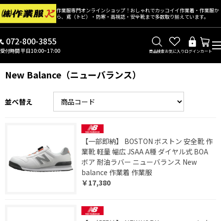
作業服専門オンラインショップ！おしゃれでカッコイイ作業着・作業服か
ら、鳶（トビ）・防寒・高視認・安全靴まで多数取り揃えています。
072-800-3855
受付時間 平日10:00~17:00
商品検索
お気に入り
ログイン
カート
New Balance（ニューバランス）
並べ替え
【一部即納】 BOSTON ボストン 安全靴 作
業靴 軽量 幅広 JSAA A種 ダイヤル式 BOA
ボア 耐油ラバー ニューバランス New
balance 作業着 作業服
￥17,380