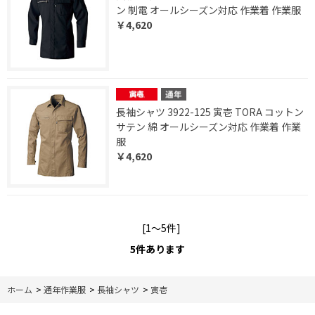
ン 制電 オールシーズン対応 作業着 作業服
￥4,620
長袖シャツ 3922-125 寅壱 TORA コットン
サテン 綿 オールシーズン対応 作業着 作業
服
￥4,620
[1～5件]
5
件あります
ホーム
>
通年作業服
>
長袖シャツ
>
寅壱