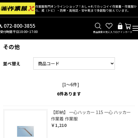
作業服専門オンラインショップ！おしゃれでカッコイイ作業着・作業服か
ら、鳶（トビ）・防寒・高視認・安全靴まで多数取り揃えています。
072-800-3855
受付時間 平日10:00~17:00
商品検索
お気に入り
ログイン
カート
その他
並べ替え
[1～6件]
6
件あります
【即納】 一心ハッカー 115 一心 ハッカー
作業着 作業服
￥1,210