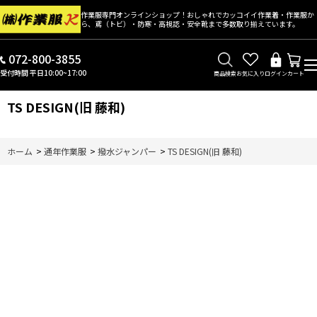
作業服専門オンラインショップ！おしゃれでカッコイイ作業着・作業服か
ら、鳶（トビ）・防寒・高視認・安全靴まで多数取り揃えています。
072-800-3855
受付時間 平日10:00~17:00
商品検索
お気に入り
ログイン
カート
TS DESIGN(旧 藤和)
ホーム
>
通年作業服
>
撥水ジャンパー
>
TS DESIGN(旧 藤和)