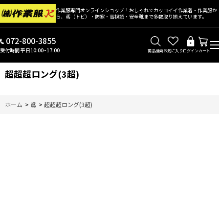
作業服専門オンラインショップ！おしゃれでカッコイイ作業着・作業服か
ら、鳶（トビ）・防寒・高視認・安全靴まで多数取り揃えています。
072-800-3855
受付時間 平日10:00~17:00
商品検索
お気に入り
ログイン
カート
超超超ロング(3超)
ホーム
>
鳶
>
超超超ロング(3超)