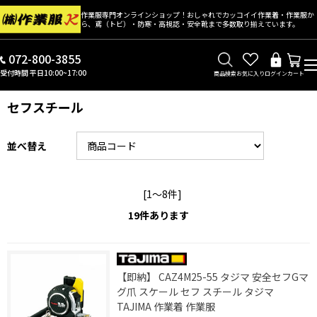
作業服専門オンラインショップ！おしゃれでカッコイイ作業着・作業服か
ら、鳶（トビ）・防寒・高視認・安全靴まで多数取り揃えています。
072-800-3855
受付時間 平日10:00~17:00
商品検索
お気に入り
ログイン
カート
セフスチール
並べ替え
[1～8件]
19
件あります
【即納】 CAZ4M25-55 タジマ 安全セフGマ
グ爪 スケール セフ スチール タジマ
TAJIMA 作業着 作業服