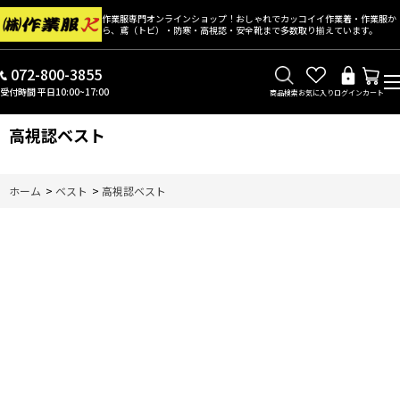
作業服専門オンラインショップ！おしゃれでカッコイイ作業着・作業服か
ら、鳶（トビ）・防寒・高視認・安全靴まで多数取り揃えています。
072-800-3855
受付時間 平日10:00~17:00
商品検索
お気に入り
ログイン
カート
高視認ベスト
ホーム
>
ベスト
>
高視認ベスト