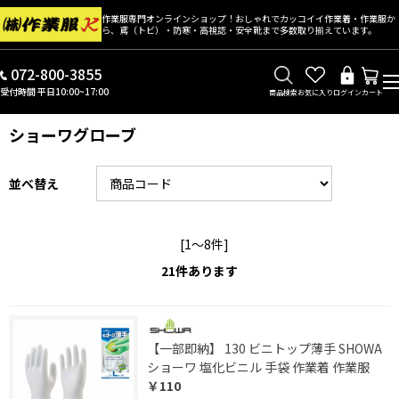
作業服専門オンラインショップ！おしゃれでカッコイイ作業着・作業服か
ら、鳶（トビ）・防寒・高視認・安全靴まで多数取り揃えています。
072-800-3855
受付時間 平日10:00~17:00
商品検索
お気に入り
ログイン
カート
ショーワグローブ
並べ替え
[1～8件]
21
件あります
【一部即納】 130 ビニトップ薄手 SHOWA
ショーワ 塩化ビニル 手袋 作業着 作業服
￥110