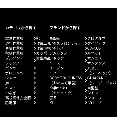
カテゴリから探す
ブランドから探す
空調作業服
靴
黒田鳶
クロダルマ
通年作業服
作業工具
アイズフロンティア
ケイゾック
春夏作業服
作業小物
アイトス
CO-COS
秋冬作業服
カッパ
アシックス
寿ニット
ブルゾン・
衛生用品
アタック
サンエス
ジャンパー
ベース
サンダンス
パンツ
イーブン
XEBEC
ポロシャツ
リバー
（ジーベック）
シャツ
BODY TOUGHNESS
GDJAPAN
鳶
（おたふく手袋）
（ジーデージャパ
ベスト
Kajimeiku
自重堂
つなぎ
（カジメイク）
シモン
高視認性安全服
喜多
ショーワ
防寒服
KH
グローブ