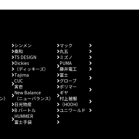
シンメン
マック
桑和
丸五
TS DESIGN
ミズノ
Dickies
PUMA
（ディッキーズ）
藤井電工
Tajima
富士
CUC
グローブ
寅壱
ポリマー
New Balance
ギヤ
ン）
（ニューバランス）
村上被服
日光物産
（HOOH）
B バートル
ユニワールド
HUMMER
富士手袋