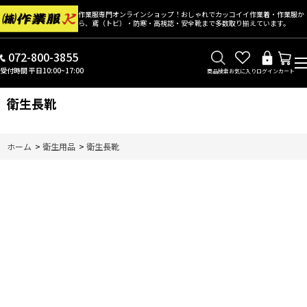
作業服専門オンラインショップ！おしゃれでカッコイイ作業着・作業服か
ら、鳶（トビ）・防寒・高視認・安全靴まで多数取り揃えています。
072-800-3855
受付時間 平日10:00~17:00
商品検索
お気に入り
ログイン
カート
衛生長靴
ホーム
>
衛生用品
>
衛生長靴