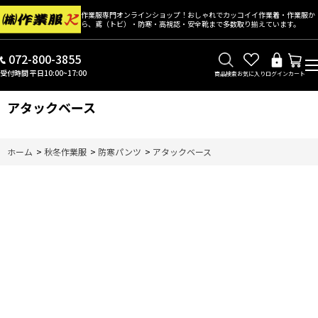
作業服専門オンラインショップ！おしゃれでカッコイイ作業着・作業服か
ら、鳶（トビ）・防寒・高視認・安全靴まで多数取り揃えています。
072-800-3855
受付時間 平日10:00~17:00
商品検索
お気に入り
ログイン
カート
アタックベース
ホーム
>
秋冬作業服
>
防寒パンツ
>
アタックベース