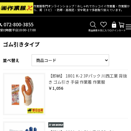
作業服専門オンラインショップ！おしゃれでカッコイイ作業着・作業服か
ら、鳶（トビ）・防寒・高視認・安全靴まで多数取り揃えています。
072-800-3855
受付時間 平日10:00~17:00
商品検索
お気に入り
ログイン
カート
ゴム引きタイプ
並べ替え
【即納】 1801 K-2 3Pパック 川西工業 背抜
き ゴム引き 手袋 作業着 作業服
￥1,056