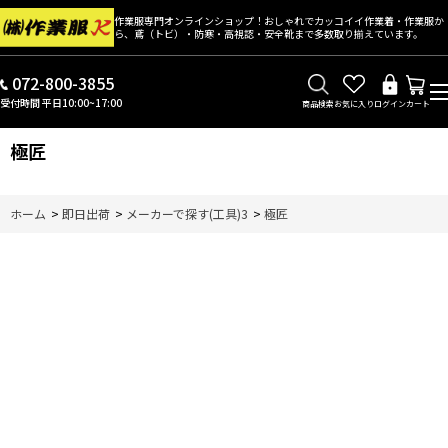
作業服専門オンラインショップ！おしゃれでカッコイイ作業着・作業服か
ら、鳶（トビ）・防寒・高視認・安全靴まで多数取り揃えています。
072-800-3855
受付時間 平日10:00~17:00
商品検索
お気に入り
ログイン
カート
極匠
ホーム
>
即日出荷
>
メーカーで探す(工具)3
>
極匠