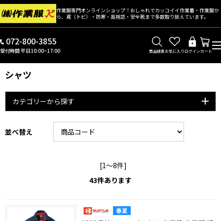
作業服専門オンラインショップ！おしゃれでカッコイイ作業着・作業服か
ら、鳶（トビ）・防寒・高視認・安全靴まで多数取り揃えています。
072-800-3855
受付時間 平日10:00~17:00
商品検索
お気に入り
ログイン
カート
シャツ
カテゴリーから探す
並べ替え
[1～8件]
43
件あります